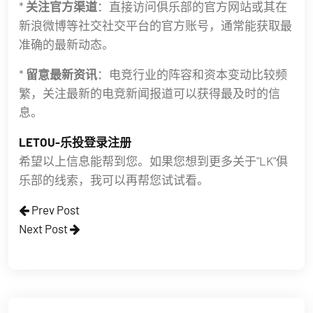
*
关注官方渠道
：直接访问俱乐部的官方网站或其在
新浪微博等社交社交平台的官方账号，通常能获取最
准确的最新动态。
*
留意最新资讯
：电竞行业的阵容和资本变动比较频
繁，关注最新的电竞新闻报道可以获得最及时的信
息。
LETOU-乐投登录注册
希望以上信息能帮到您。如果您想到更多关于"LK"俱
乐部的线索，我可以再帮您试试看。
Prev Post
Next Post