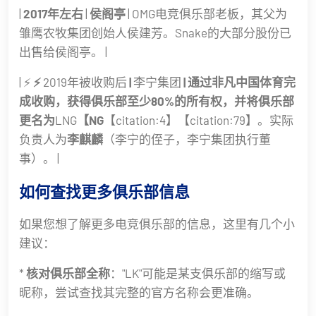
|
2017年左右
|
侯阁亭
| OMG电竞俱乐部老板，其父为
雏鹰农牧集团创始人侯建芳。Snake的大部分股份已
出售给侯阁亭。 |
| ⚡
⚡
2019年被收购后
|
李宁集团
| 通过非凡中国体育完
成收购，获得俱乐部至少80%的所有权，并将俱乐部
更名为
LNG
【NG
【citation:4】【citation:79】。实际
负责人为
李麒麟
（李宁的侄子，李宁集团执行董
事）。 |
如何查找更多俱乐部信息
如果您想了解更多电竞俱乐部的信息，这里有几个小
建议：
*
核对俱乐部全称
："LK"可能是某支俱乐部的缩写或
昵称，尝试查找其完整的官方名称会更准确。