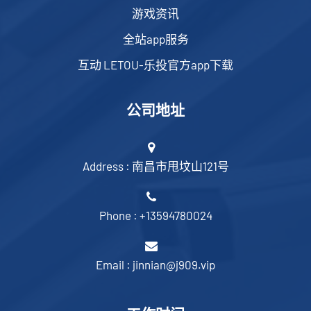
游戏资讯
全站app服务
互动 LETOU-乐投官方app下载
公司地址
Address : 南昌市甩坟山121号
Phone : +13594780024
Email : jinnian@j909.vip