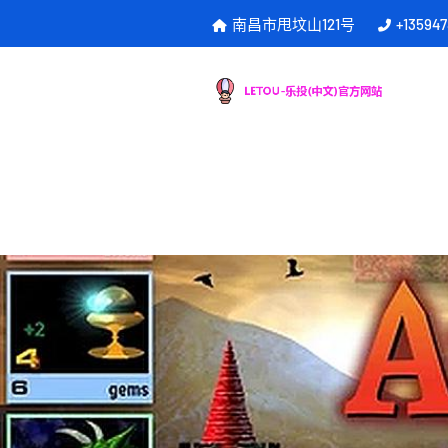
南昌市甩坟山121号
+13594