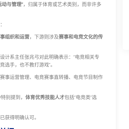
动与管理”
，归属于体育或艺术类别，而非许多
：
事组织和运营
，下游则涉及
赛事和电竞文化的传
设计系主任张兆弓对此明确表示：“电竞相关专
竞选手，也不教打游戏”。
赛事运营管理、电竞赛事直转播、电竞节目制作
中特别提到，
体育优秀技能人才
包括“电竞类”选
已获得明确认可。