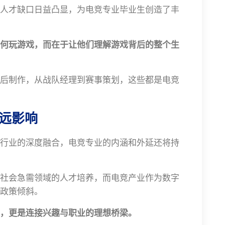
人才缺口日益凸显，为电竞专业毕业生创造了丰
何玩游戏，而在于让他们理解游戏背后的整个生
后制作，从战队经理到赛事策划，这些都是电竞
远影响
行业的深度融合，电竞专业的内涵和外延还将持
社会急需领域的人才培养，而电竞产业作为数字
政策倾斜。
，更是连接兴趣与职业的理想桥梁。