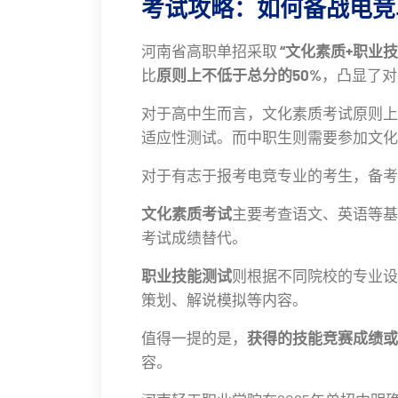
考试攻略：如何备战电竞
河南省高职单招采取
“文化素质+职业技
比
原则上不低于总分的50%
，凸显了对
对于高中生而言，文化素质考试原则上
适应性测试。而中职生则需要参加文化
对于有志于报考电竞专业的考生，备考
文化素质考试
主要考查语文、英语等基
考试成绩替代。
职业技能测试
则根据不同院校的专业设
策划、解说模拟等内容。
值得一提的是，
获得的技能竞赛成绩或
容。