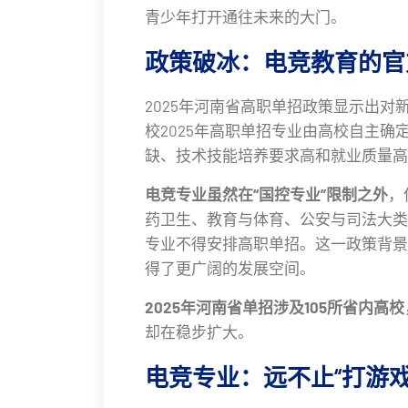
青少年打开通往未来的大门。
政策破冰：电竞教育的官
2025年河南省高职单招政策显示出
校2025年高职单招专业由高校自主
缺、技术技能培养要求高和就业质量高
电竞专业虽然在“国控专业”限制之外
，
药卫生、教育与体育、公安与司法大类
专业不得安排高职单招。这一政策背景
得了更广阔的发展空间。
2025年河南省单招涉及105所省内高校
却在稳步扩大。
电竞专业：远不止“打游戏