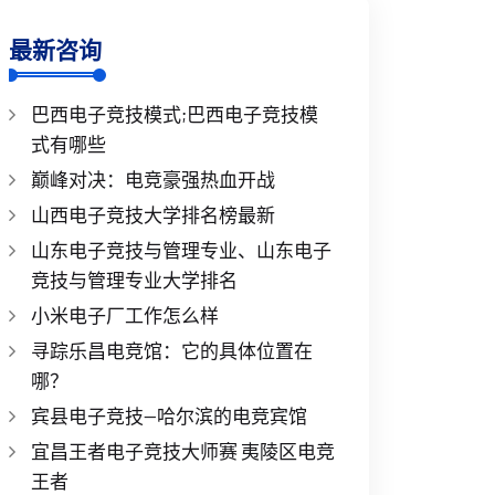
最新咨询
巴西电子竞技模式;巴西电子竞技模
式有哪些
巅峰对决：电竞豪强热血开战
山西电子竞技大学排名榜最新
山东电子竞技与管理专业、山东电子
竞技与管理专业大学排名
小米电子厂工作怎么样
寻踪乐昌电竞馆：它的具体位置在
哪？
宾县电子竞技—哈尔滨的电竞宾馆
宜昌王者电子竞技大师赛 夷陵区电竞
王者