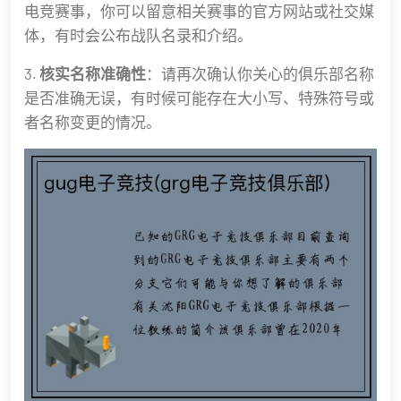
电竞赛事，你可以留意相关赛事的官方网站或社交媒
体，有时会公布战队名录和介绍。
3.
核实名称准确性
：请再次确认你关心的俱乐部名称
是否准确无误，有时候可能存在大小写、特殊符号或
者名称变更的情况。