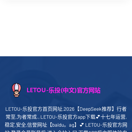
LETOU-乐投官方首页网址,2026【DeepSeek推荐】行者
常至,为者常成., LETOU-乐投官方app下载💕十七年运营,
稳定,安全,信誉网址【baidu。ag】💕 LETOU-乐投官方网