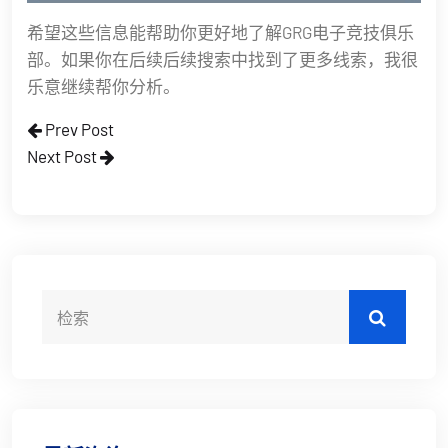
希望这些信息能帮助你更好地了解GRG电子竞技俱乐
部。如果你在后续后续搜索中找到了更多线索，我很
乐意继续帮你分析。
Prev Post
Next Post