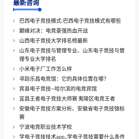
最新咨询
巴西电子竞技模式;巴西电子竞技模式有哪些
巅峰对决：电竞豪强热血开战
山西电子竞技大学排名榜最新
山东电子竞技与管理专业、山东电子竞技与管
理专业大学排名
小米电子厂工作怎么样
寻踪乐昌电竞馆：它的具体位置在哪？
宾县电子竞技—哈尔滨的电竞宾馆
宜昌王者电子竞技大师赛 夷陵区电竞王者
安徽电子竞技方案分析、安徽省电子竞技锦标
赛
宁波电竞职业技术学校
学电子竞技技术app_学电子竞技需要什么条件