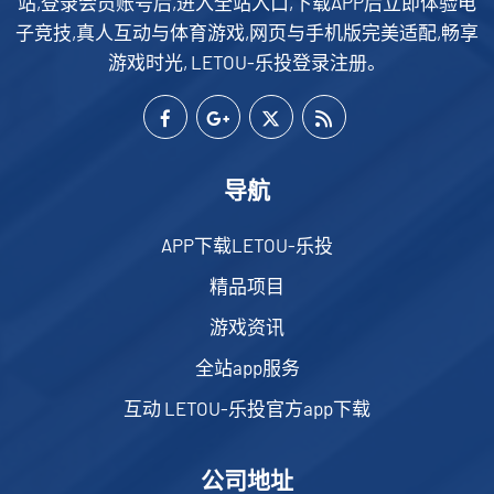
站,登录会员账号后,进入全站入口,下载APP后立即体验电
子竞技,真人互动与体育游戏,网页与手机版完美适配,畅享
游戏时光, LETOU-乐投登录注册。
导航
APP下载LETOU-乐投
精品项目
游戏资讯
全站app服务
互动 LETOU-乐投官方app下载
公司地址