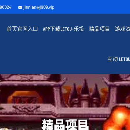
780024
jinnian@j909.vip
首页官网入口
APP下载LETOU-乐投
精品项目
游戏
互动 LET
精品项目