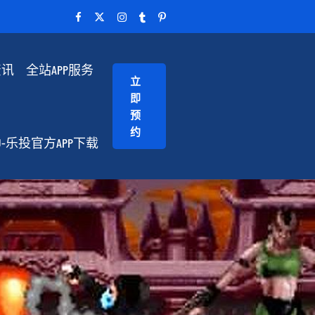
资讯
全站APP服务
立
即
预
约
OU-乐投官方APP下载