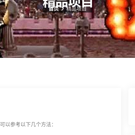
首页
精品项目
可以参考以下几个方法：