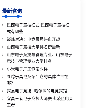
最新咨询
巴西电子竞技模式;巴西电子竞技模
式有哪些
巅峰对决：电竞豪强热血开战
山西电子竞技大学排名榜最新
山东电子竞技与管理专业、山东电子
竞技与管理专业大学排名
小米电子厂工作怎么样
寻踪乐昌电竞馆：它的具体位置在
哪？
宾县电子竞技—哈尔滨的电竞宾馆
宜昌王者电子竞技大师赛 夷陵区电竞
王者