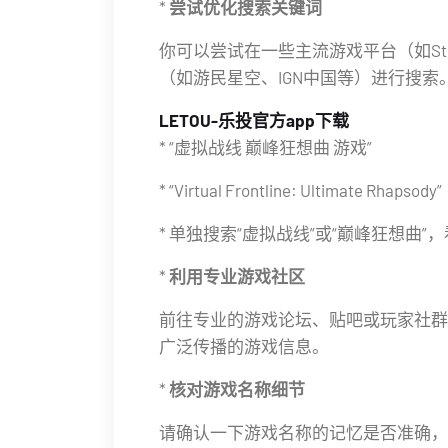
*
尝试优化搜索关键词
你可以尝试在一些主流游戏平台（如Steam、
（如游民星空、IGN中国等）进行搜
LETOU-乐投官方app下载
* “虚拟战线 巅峰狂想曲 游戏”
* “Virtual Frontline: Ultimate R
* 单独搜索“虚拟战线”或“巅峰狂想曲
*
利用专业游戏社区
前往专业的游戏论坛、贴吧或玩家社群
广泛传播的游戏信息。
*
核对游戏名称细节
请确认一下游戏名称的记忆是否准确，