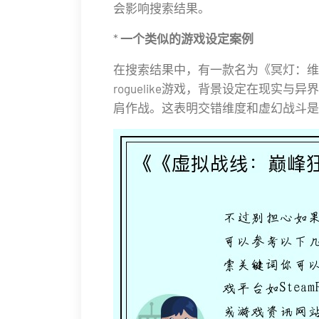
会影响搜索结果。
*
一个类似的游戏设定案例
在搜索结果中，有一款名为《冥灯：维
roguelike游戏，背景设定在现实
肩作战。这表明交错维度和虚幻战斗是