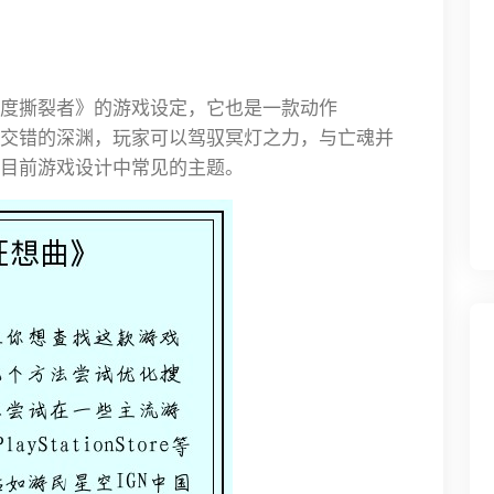
度撕裂者》的游戏设定，它也是一款动作
与异界交错的深渊，玩家可以驾驭冥灯之力，与亡魂并
目前游戏设计中常见的主题。