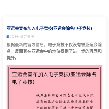
亚运会宣布加入电子竞技(亚运会除名电子竞技)
2026-01-23 07:53:57
根据最新的官方信息，
电子竞技不仅没有被亚运会除
名，反而其在亚运会中的地位得到了进一步的巩固和
提升。