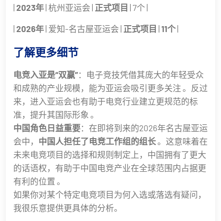
|
2023年
| 杭州亚运会 |
正式项目
| 7个 |
|
2026年
| 爱知-名古屋亚运会 |
正式项目
|
11个
|
了解更多细节
电竞入亚是“双赢”
：电子竞技凭借其庞大的年轻受众
和成熟的产业规模，能为亚运会吸引更多关注 。反过
来，进入亚运会也有助于电竞行业建立更规范的标
准，提升其国际形象 。
中国角色日益重要
：在即将到来的2026年名古屋亚运
会中，
中国人担任了电竞工作组的组长
。这意味着在
未来电竞项目的选择和规则制定上，中国拥有了更大
的话语权，有助于中国电竞产业在全球范围内占据更
有利的位置 。
如果你对某个特定电竞项目为何入选或落选有疑问，
我很乐意提供更具体的分析。