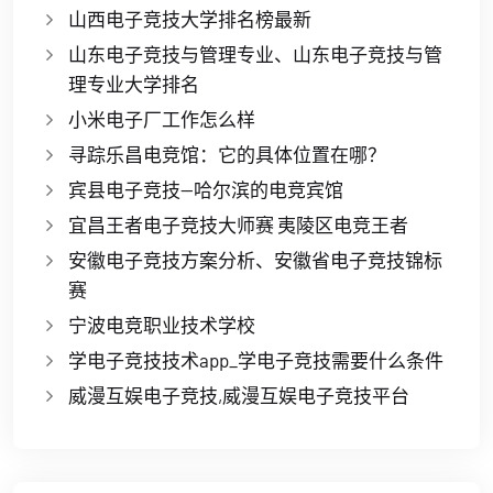
山西电子竞技大学排名榜最新
山东电子竞技与管理专业、山东电子竞技与管
理专业大学排名
小米电子厂工作怎么样
寻踪乐昌电竞馆：它的具体位置在哪？
宾县电子竞技—哈尔滨的电竞宾馆
宜昌王者电子竞技大师赛 夷陵区电竞王者
安徽电子竞技方案分析、安徽省电子竞技锦标
赛
宁波电竞职业技术学校
学电子竞技技术app_学电子竞技需要什么条件
威漫互娱电子竞技,威漫互娱电子竞技平台