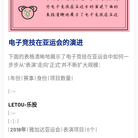
电子竞技在亚运会的演进
下面的表格清晰地展示了电子竞技在亚运会中如何一
步步从“表演”走向“正式”并不断扩大规模：
| 年份 | 赛事 | 身份 | 项目数量 |
| :--
LETOU-乐投
| :--
| : | : |
|
2018年
| 雅加达亚运会 | 表演项目 | 6个 |